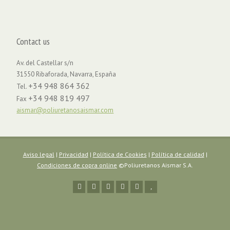
Contact us
Av. del Castellar s/n
31550 Ribaforada, Navarra, España
+34 948 864 362
Tel.
+34 948 819 497
Fax
aismar@poliuretanosaismar.com
Aviso legal
|
Privacidad
|
Política de Cookies
|
Política de calidad
|
Condiciones de copra online
©Poliuretanos Aismar S.A.