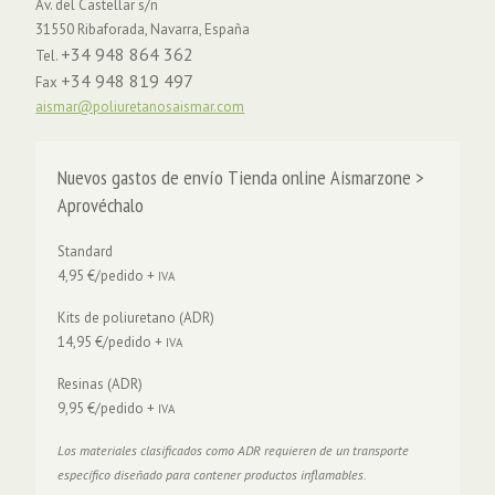
Av. del Castellar s/n
31550 Ribaforada, Navarra, España
+34 948 864 362
Tel.
+34 948 819 497
Fax
aismar@poliuretanosaismar.com
Nuevos gastos de envío Tienda online Aismarzone >
Aprovéchalo
Standard
4,95 €/pedido +
IVA
Kits de poliuretano (ADR)
14,95 €/pedido +
IVA
Resinas (ADR)
9,95 €/pedido +
IVA
Los materiales clasificados como ADR requieren de un transporte
específico diseñado para contener productos inflamables.