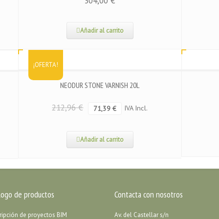
304,00
€
Añadir al carrito
¡OFERTA!
NEODUR STONE VARNISH 20L
212,96
€
IVA Incl.
71,39
€
Añadir al carrito
logo de productos
Contacta con nosotros
ripción de proyectos BIM
Av. del Castellar s/n