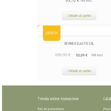
69,70
€
IVA Incl.
Añadir al carrito
¡OFERTA!
REVINEX ELASTIC 10L
108,90
€
IVA Incl.
50,09
€
Añadir al carrito
Tienda online Aismarzone
Catá
Kits de poliuretano
Presc