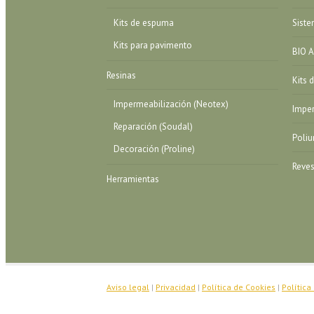
Kits de espuma
Sist
Kits para pavimento
BIO A
Resinas
Kits 
Impermeabilización (Neotex)
Imper
Reparación (Soudal)
Poliu
Decoración (Proline)
Reves
Herramientas
Aviso legal
|
Privacidad
|
Política de Cookies
|
Política