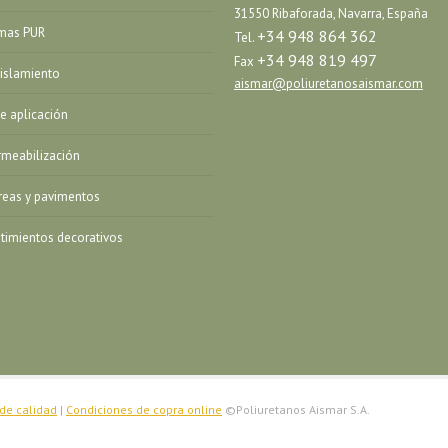
31550 Ribaforada, Navarra, España
emas PUR
+34 948 864 362
Tel.
+34 948 819 497
Fax
islamiento
aismar@poliuretanosaismar.com
de aplicación
meabilización
reas y pavimentos
timientos decorativos
 de calidad
|
Condiciones de copra online
©Poliuretanos Aismar S.A.