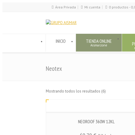
Área Privada
Mi cuenta
0 productos -
0,
INICIO
TIENDA ONLINE
P
Aismarzone
Neotex
Mostrando todos los resultados (6)
NEOROOF 360W 12KL