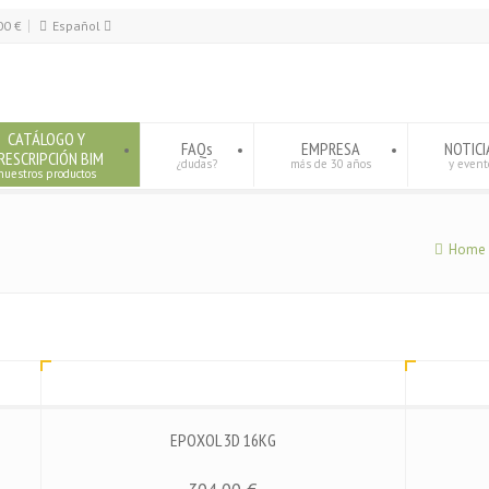
00
€
Español
Español
English
CATÁLOGO Y
FAQs
EMPRESA
NOTICI
RESCRIPCIÓN BIM
¿dudas?
más de 30 años
y event
nuestros productos
Home
EPOXOL 3D 16KG