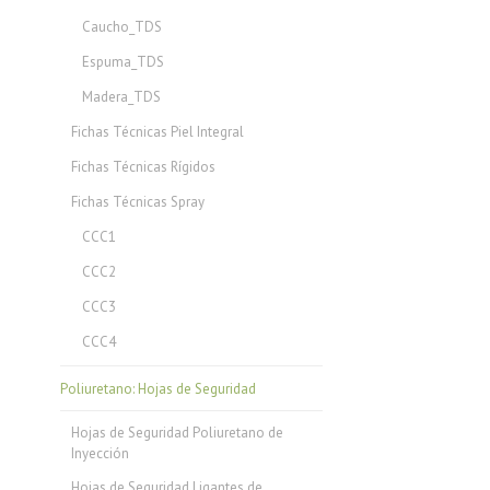
Caucho_TDS
Espuma_TDS
Madera_TDS
Fichas Técnicas Piel Integral
Fichas Técnicas Rígidos
Fichas Técnicas Spray
CCC1
CCC2
CCC3
CCC4
Poliuretano: Hojas de Seguridad
Hojas de Seguridad Poliuretano de
Inyección
Hojas de Seguridad Ligantes de