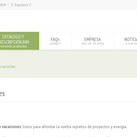
00
€
Español
Español
English
CATÁLOGO Y
FAQs
EMPRESA
NOTICI
RESCRIPCIÓN BIM
¿dudas?
más de 30 años
y event
nuestros productos
acaciones
es
e vacaciones
, listos para afrontar la vuelta repletos de proyectos y energía.