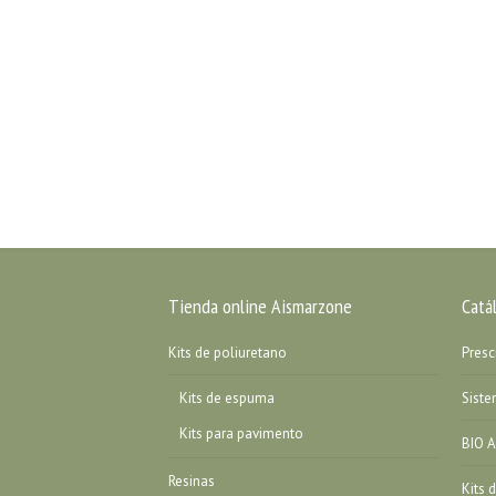
Tienda online Aismarzone
Catá
Kits de poliuretano
Presc
Kits de espuma
Sist
Kits para pavimento
BIO A
Resinas
Kits 