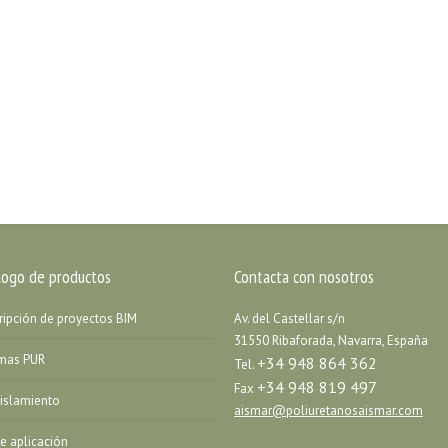
logo de productos
Contacta con nosotros
ripción de proyectos BIM
Av. del Castellar s/n
31550 Ribaforada, Navarra, España
emas PUR
+34 948 864 362
Tel.
+34 948 819 497
Fax
islamiento
aismar@poliuretanosaismar.com
de aplicación