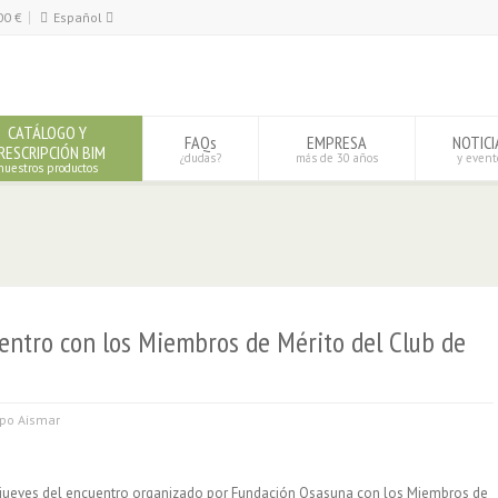
00
€
Español
Español
English
CATÁLOGO Y
FAQs
EMPRESA
NOTICI
RESCRIPCIÓN BIM
¿dudas?
más de 30 años
y event
nuestros productos
entro con los Miembros de Mérito del Club de
po Aismar
 jueves del encuentro organizado por Fundación Osasuna con los Miembros de