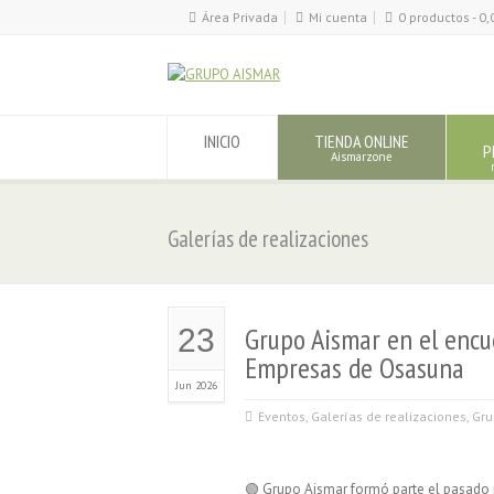
Área Privada
Mi cuenta
0 productos -
0,
INICIO
TIENDA ONLINE
P
Aismarzone
Galerías de realizaciones
Grupo Aismar en el encu
23
Empresas de Osasuna
Jun 2026
Eventos
,
Galerías de realizaciones
,
Gru
🟢 Grupo Aismar formó parte el pasado