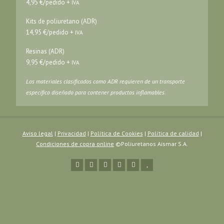
4,95 €/pedido +
IVA
Kits de poliuretano (ADR)
14,95 €/pedido +
IVA
Resinas (ADR)
9,95 €/pedido +
IVA
Los materiales clasificados como ADR requieren de un transporte
específico diseñado para contener productos inflamables.
Aviso legal
|
Privacidad
|
Política de Cookies
|
Política de calidad
|
Condiciones de copra online
©Poliuretanos Aismar S.A.