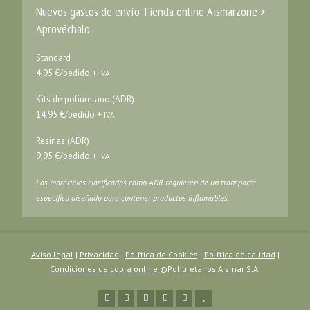
Nuevos gastos de envío Tienda online Aismarzone >
Aprovéchalo
Standard
4,95 €/pedido +
IVA
Kits de poliuretano (ADR)
14,95 €/pedido +
IVA
Resinas (ADR)
9,95 €/pedido +
IVA
Los materiales clasificados como ADR requieren de un transporte
específico diseñado para contener productos inflamables.
Aviso legal
|
Privacidad
|
Política de Cookies
|
Política de calidad
|
Condiciones de copra online
©Poliuretanos Aismar S.A.