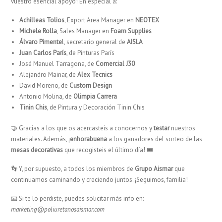
vuestro esencial apoyo! En especial a:
Achilleas Tolios
, Export Area Manager en
NEOTEX
Michele Rolla
, Sales Manager en
Foam Supplies
Álvaro Pimente
l, secretario general de
AISLA
Juan Carlos París
, de Pinturas París
José Manuel Tarragona, de
Comercial J30
Alejandro Mainar, de
Alex Tecnics
David Moreno,
de
Custom Design
Antonio Molina, de
Olimpia Carrera
Tinin Chis
, de Pintura y Decoración Tinin Chis
🤝 Gracias a los que os acercasteis a conocernos y
testar
nuestros
materiales. Además, ¡
enhorabuena
a los ganadores del sorteo de las
mesas decorativas
que recogisteis el último día! 🎟️
👣 Y, por supuesto, a todos los miembros de
Grupo Aismar
que
continuamos caminando y creciendo juntos. ¡Seguimos, familia!
📧 Si te lo perdiste, puedes solicitar más info en:
marketing@poliuretanosaismar.com