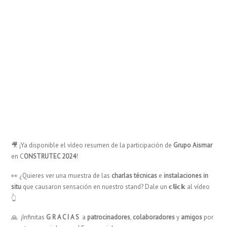
🎥 ¡Ya disponible el vídeo resumen de la participación de
Grupo Aismar
en C
ONSTRUTEC 2024
!
👀 ¿Quieres ver una muestra de las
charlas técnicas
e
instalaciones in
situ
que causaron sensación en nuestro stand? Dale un 𝗰𝗹𝗶𝗰𝗸 al vídeo
👆
🙏 ¡Infinitas
G R A C I A S
a
patrocinadores
,
colaboradores
y
amigos
por