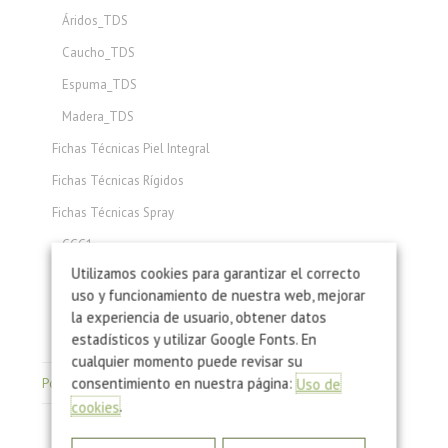
Áridos_TDS
Caucho_TDS
Espuma_TDS
Madera_TDS
Fichas Técnicas Piel Integral
Fichas Técnicas Rígidos
Fichas Técnicas Spray
CCC1
Utilizamos cookies para garantizar el correcto
CCC2
uso y funcionamiento de nuestra web, mejorar
CCC3
la experiencia de usuario, obtener datos
estadísticos y utilizar Google Fonts. En
CCC4
cualquier momento puede revisar su
consentimiento en nuestra página:
Poliuretano: Hojas de Seguridad
Uso de
.
cookies
Hojas de Seguridad Poliuretano de Inyección