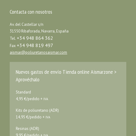
Contacta con nosotros
Av. del Castellar s/n
31550 Ribaforada, Navarra, España
+34 948 864 362
Tel.
+34 948 819 497
Fax
aismar@poliuretanosaismar.com
Nuevos gastos de envío Tienda online Aismarzone >
Aprovéchalo
Standard
4,95 €/pedido +
IVA
Kits de poliuretano (ADR)
14,95 €/pedido +
IVA
Resinas (ADR)
9,95 €/pedido +
IVA