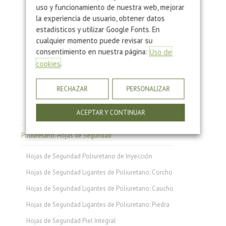
Madera_TDS
uso y funcionamiento de nuestra web, mejorar
Fichas Técnicas Piel Integral
la experiencia de usuario, obtener datos
estadísticos y utilizar Google Fonts. En
Fichas Técnicas Rígidos
cualquier momento puede revisar su
Fichas Técnicas Spray
consentimiento en nuestra página:
Uso de
.
cookies
CCC1
CCC2
RECHAZAR
PERSONALIZAR
CCC3
ACEPTAR Y CONTINUAR
CCC4
Poliuretano: Hojas de Seguridad
Hojas de Seguridad Poliuretano de Inyección
Hojas de Seguridad Ligantes de Poliuretano: Corcho
Hojas de Seguridad Ligantes de Poliuretano: Caucho
Hojas de Seguridad Ligantes de Poliuretano: Piedra
Hojas de Seguridad Piel Integral