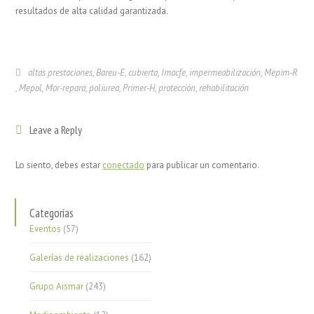
resultados de alta calidad garantizada.
altas prestaciones
,
Bareu-E
,
cubierta
,
Imacfe
,
impermeabilización
,
Mepim-R
,
Mepol
,
Mor-repara
,
poliurea
,
Primer-H
,
protección
,
rehabilitación
Leave a Reply
Lo siento, debes estar
conectado
para publicar un comentario.
Categorías
Eventos
(57)
Galerías de realizaciones
(162)
Grupo Aismar
(243)