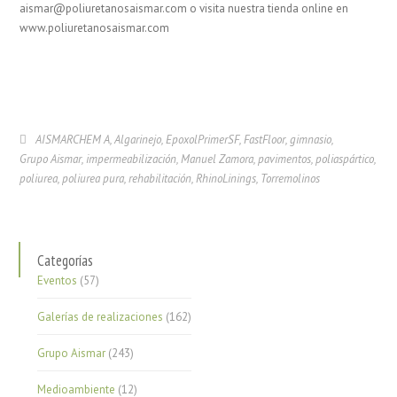
aismar@poliuretanosaismar.com o visita nuestra tienda online en
www.poliuretanosaismar.com
AISMARCHEM A
,
Algarinejo
,
EpoxolPrimerSF
,
FastFloor
,
gimnasio
,
Grupo Aismar
,
impermeabilización
,
Manuel Zamora
,
pavimentos
,
poliaspártico
,
poliurea
,
poliurea pura
,
rehabilitación
,
RhinoLinings
,
Torremolinos
Categorías
Eventos
(57)
Galerías de realizaciones
(162)
Grupo Aismar
(243)
Medioambiente
(12)