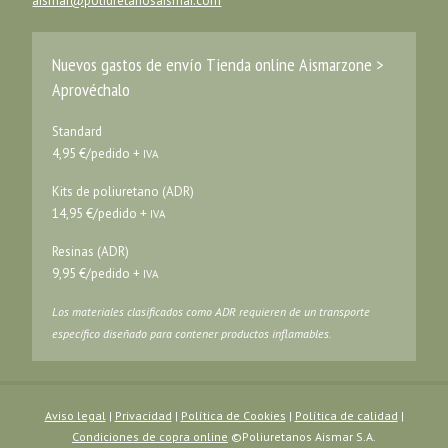
aismar@poliuretanosaismar.com
Nuevos gastos de envío Tienda online Aismarzone >
Aprovéchalo
Standard
4,95 €/pedido +
IVA
Kits de poliuretano (ADR)
14,95 €/pedido +
IVA
Resinas (ADR)
9,95 €/pedido +
IVA
Los materiales clasificados como ADR requieren de un transporte
específico diseñado para contener productos inflamables.
Aviso legal
|
Privacidad
|
Política de Cookies
|
Política de calidad
|
Condiciones de copra online
©Poliuretanos Aismar S.A.