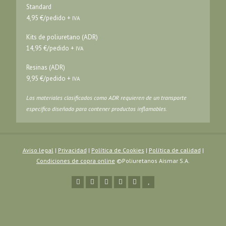
Standard
4,95 €/pedido +
IVA
Kits de poliuretano (ADR)
14,95 €/pedido +
IVA
Resinas (ADR)
9,95 €/pedido +
IVA
Los materiales clasificados como ADR requieren de un transporte
específico diseñado para contener productos inflamables.
Aviso legal
|
Privacidad
|
Política de Cookies
|
Política de calidad
|
Condiciones de copra online
©Poliuretanos Aismar S.A.