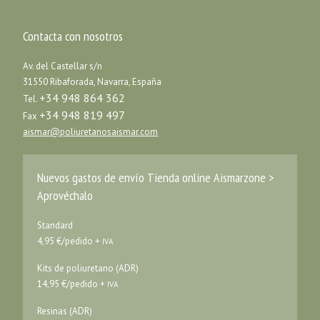
Contacta con nosotros
Av. del Castellar s/n
31550 Ribaforada, Navarra, España
+34 948 864 362
Tel.
+34 948 819 497
Fax
aismar@poliuretanosaismar.com
Nuevos gastos de envío Tienda online Aismarzone >
Aprovéchalo
Standard
4,95 €/pedido +
IVA
Kits de poliuretano (ADR)
14,95 €/pedido +
IVA
Resinas (ADR)