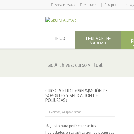
Área Privada
Mi cuenta
0 productos -
0,
INICIO
TIENDA ONLINE
P
Aismarzone
Tag Archives: curso virtual
CURSO VIRTUAL «PREPARACIÓN DE
SOPORTES Y APLICACIÓN DE
POLIUREAS».
Eventos
,
Grupo Aismar
⚠️ ¿Listo para perfeccionar tus
habilidades en la aplicación de poliureas