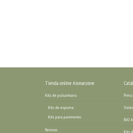
Tienda online Aismarzone
Catá
Kits de poliuretano
Presc
Kits de espuma
Sist
Kits para pavimento
BIO A
Resinas
Kits 