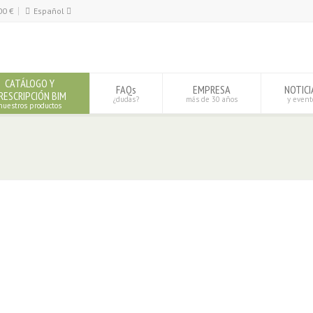
00
€
Español
Español
English
CATÁLOGO Y
FAQs
EMPRESA
NOTICI
RESCRIPCIÓN BIM
¿dudas?
más de 30 años
y event
nuestros productos