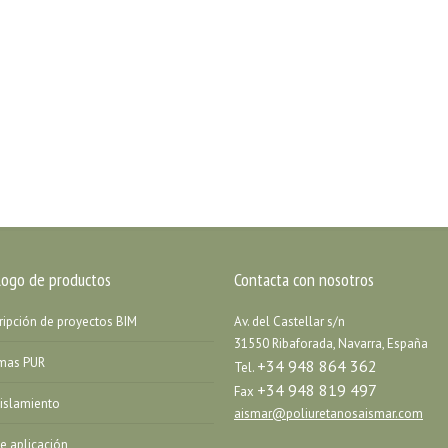
logo de productos
Contacta con nosotros
ripción de proyectos BIM
Av. del Castellar s/n
31550 Ribaforada, Navarra, España
emas PUR
+34 948 864 362
Tel.
+34 948 819 497
Fax
islamiento
aismar@poliuretanosaismar.com
de aplicación