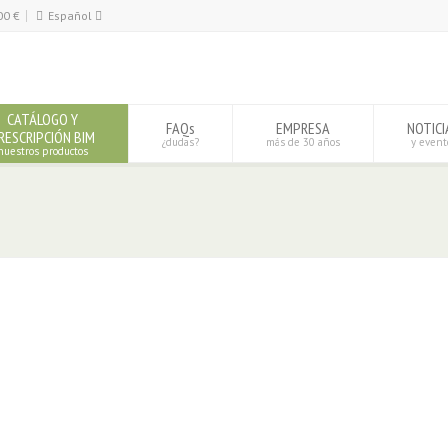
00
€
Español
Español
English
CATÁLOGO Y
FAQs
EMPRESA
NOTICI
RESCRIPCIÓN BIM
¿dudas?
más de 30 años
y event
nuestros productos