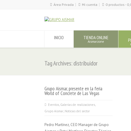
Área Privada
Mi cuenta
0 productos -
0,
INICIO
TIENDA ONLINE
P
Aismarzone
Tag Archives: distribuidor
Grupo Aismar, presente en la feria
World of Concrete de Las Vegas
Eventos
,
Galerías de realizaciones
,
Grupo Aismar
,
Noticias del sector
Pedro Martínez, CEO Manager de Grupo