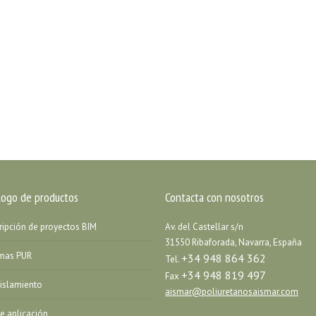
logo de productos
Contacta con nosotros
ripción de proyectos BIM
Av. del Castellar s/n
31550 Ribaforada, Navarra, España
emas PUR
+34 948 864 362
Tel.
+34 948 819 497
Fax
islamiento
aismar@poliuretanosaismar.com
de aplicación