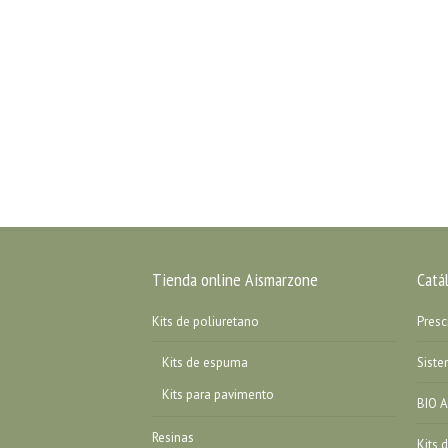
Tienda online Aismarzone
Catá
Kits de poliuretano
Presc
Kits de espuma
Sist
Kits para pavimento
BIO A
Resinas
Kits 