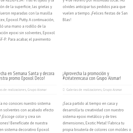
de REDEPESA! Tras el lijado y la
y 4 de febrero por festividad local. No
ón de la superficie, las grietas y
olvides anticipar tus pedidos para que
 fueron reparadas con la masilla
vuelen a tiempo. ¡Felices fiestas de San
ex, Epoxol Putty. A continuación,
Blas!
aló una mano a rodillo de la
ción epoxi sin solventes, Epoxol
SF-P. Para acabar, el pavimento
echa en Semana Santa y decora
¡Aprovecha la promoción y
estra promo Epoxol Deco!
#créateencasa con Grupo Aismar!
as de realizaciones
,
Grupo Aismar
Galerías de realizaciones
,
Grupo Aismar
a no conoces nuestro sistema
¡Saca partido al tiempo en casa y
in solventes con acabado efecto
desarrolla tu creatividad con nuestro
? ¡Escoge color y crea sin
sistema epoxi metálico y de tres
ciones! Benefíciate de nuestra
dimensiones, Exotic Metal! Fabrica tu
en sistema decorativo Epoxol
propia bisutería de colores con moldes o