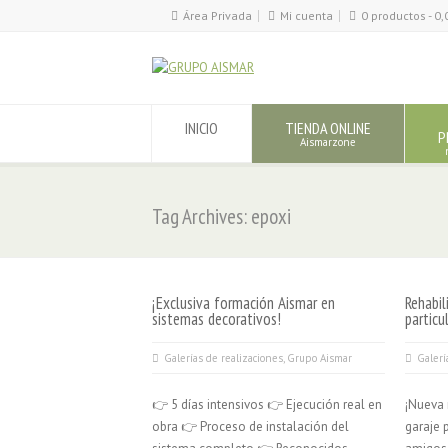
Área Privada
Mi cuenta
0 productos -
0,
INICIO
TIENDA ONLINE
P
Aismarzone
Tag Archives: epoxi
¡Exclusiva formación Aismar en
Rehabil
sistemas decorativos!
partic
Galerías de realizaciones
,
Grupo Aismar
Galerí
👉 5 días intensivos 👉 Ejecución real en
¡Nueva 
obra 👉 Proceso de instalación del
garaje 