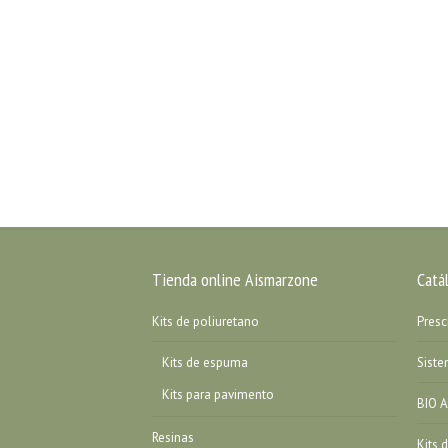
Tienda online Aismarzone
Catá
Kits de poliuretano
Presc
Kits de espuma
Sist
Kits para pavimento
BIO A
Resinas
Kits 