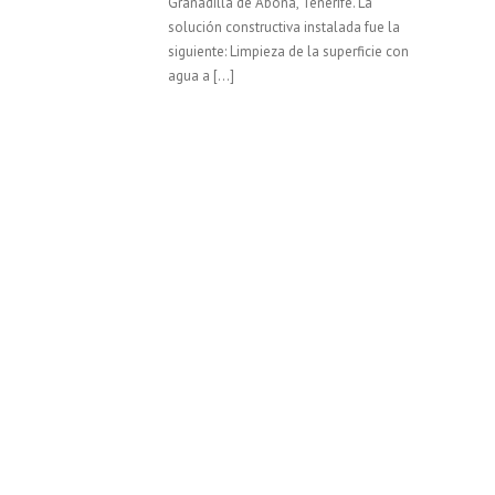
Granadilla de Abona, Tenerife. La
solución constructiva instalada fue la
siguiente: Limpieza de la superficie con
agua a […]