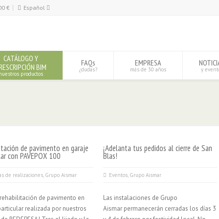
00
€
Español
Español
English
CATÁLOGO Y
FAQs
EMPRESA
NOTICI
RESCRIPCIÓN BIM
¿dudas?
más de 30 años
y event
nuestros productos
itación de pavimento en garaje
¡Adelanta tus pedidos al cierre de San
ular con PAVEPOX 100
Blas!
as de realizaciones
,
Grupo Aismar
Eventos
,
Grupo Aismar
rehabilitación de pavimento en
Las instalaciones de Grupo
particular realizada por nuestros
Aismar permanecerán cerradas los días 3