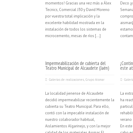
momentos! Gracias una vez más a Álex
Deco ¡y
Tecnics, Comercial J30 y David Moreno
Semana
por vuestra total implicación y la
compro
excelente habilidad mostrada en la
aismar
instalación de todos los sistemas de
estamo
microcemento, mesas de ríos […]
contam
Impermeabilización de cubierta del
¡Contin
Teatro Municipal de Alcaudete (Jaén)
este at
Galerías de realizaciones
,
Grupo Aismar
Galerí
La localidad jienense de Alcaudete
La extr
decidió impermeabilizar recientemente la
ha reac
cubierta su Teatro Municipal. Para ello,
particu
contó con la impecable instalación de
rehabil
nuestro colaborador habitual,
verano 
Aislamientos Algarinejo, y con la mejor
En este
calidad de los materiales Aismar. El
cabo en