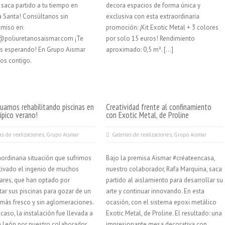
 saca partido a tu tiempo en
decora espacios de forma única y
 Santa! Consúltanos sin
exclusiva con esta extraordinaria
miso en:
promoción: ¡Kit Exotic Metal + 3 colores
@poliuretanosaismar.com ¡Te
por solo 15 euros! Rendimiento
s esperando! En Grupo Aismar
aproximado: 0,5 m². […]
os contigo.
uamos rehabilitando piscinas en
Creatividad frente al confinamiento
ípico verano!
con Exotic Metal, de Proline
as de realizaciones
,
Grupo Aismar
Galerías de realizaciones
,
Grupo Aismar
aordinaria situación que sufrimos
Bajo la premisa Aismar #créateencasa,
tivado el ingenio de muchos
nuestro colaborador, Rafa Marquina, saca
lares, que han optado por
partido al aislamiento para desarrollar su
itar sus piscinas para gozar de un
arte y continuar innovando. En esta
más fresco y sin aglomeraciones.
ocasión, con el sistema epoxi metálico
 caso, la instalación fue llevada a
Exotic Metal, de Proline. El resultado: una
 León por nuestro colaborador
impresionante mesa decorativa con