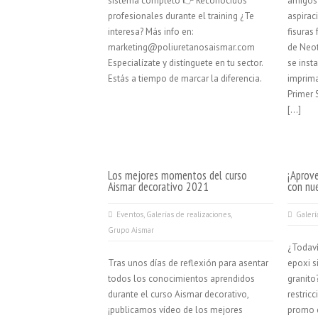
sistema completo 👉 Reconocidos
amigos 
profesionales durante el training ¿Te
aspiraci
interesa? Más info en:
fisuras
marketing@poliuretanosaismar.com
de Neot
Especialízate y distínguete en tu sector.
se inst
Estás a tiempo de marcar la diferencia.
imprima
Primer 
[…]
Los mejores momentos del curso
¡Aprov
Aismar decorativo 2021
con nu
Eventos
,
Galerías de realizaciones
,
Galerí
Grupo Aismar
¿Todaví
Tras unos días de reflexión para asentar
epoxi s
todos los conocimientos aprendidos
granito
durante el curso Aismar decorativo,
restric
¡publicamos vídeo de los mejores
promo 