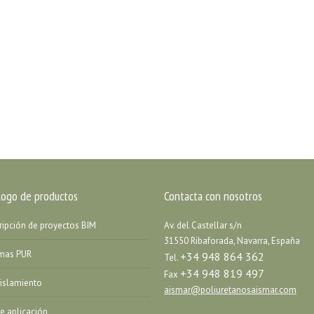
logo de productos
Contacta con nosotros
ripción de proyectos BIM
Av. del Castellar s/n
31550 Ribaforada, Navarra, España
emas PUR
+34 948 864 362
Tel.
+34 948 819 497
Fax
islamiento
aismar@poliuretanosaismar.com
de aplicación