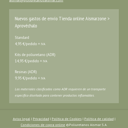
aismar@poliuretanosaismar.com
Nuevos gastos de envío Tienda online Aismarzone >
Aprovéchalo
Standard
4,95 €/pedido +
IVA
Kits de poliuretano (ADR)
14,95 €/pedido +
IVA
Resinas (ADR)
9,95 €/pedido +
IVA
Los materiales clasificados como ADR requieren de un transporte
específico diseñado para contener productos inflamables.
Aviso legal
|
Privacidad
|
Política de Cookies
|
Política de calidad
|
Condiciones de copra online
©Poliuretanos Aismar S.A.