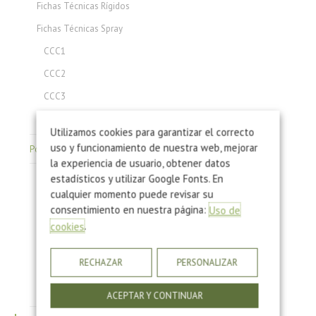
Fichas Técnicas Rígidos
Fichas Técnicas Spray
CCC1
CCC2
CCC3
CCC4
Utilizamos cookies para garantizar el correcto
uso y funcionamiento de nuestra web, mejorar
Poliuretano: Hojas de Seguridad
la experiencia de usuario, obtener datos
estadísticos y utilizar Google Fonts. En
Hojas de Seguridad Poliuretano de Inyección
cualquier momento puede revisar su
Hojas de Seguridad Ligantes de Poliuretano: Corcho
consentimiento en nuestra página:
Uso de
Hojas de Seguridad Ligantes de Poliuretano: Caucho
.
cookies
Hojas de Seguridad Ligantes de Poliuretano: Piedra
RECHAZAR
PERSONALIZAR
Hojas de Seguridad Piel Integral
Hojas de Seguridad Poliuretano Proyección
ACEPTAR Y CONTINUAR