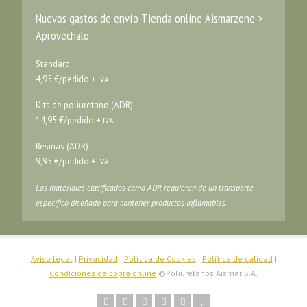
Nuevos gastos de envío Tienda online Aismarzone >
Aprovéchalo
Standard
4,95 €/pedido +
IVA
Kits de poliuretano (ADR)
14,95 €/pedido +
IVA
Resinas (ADR)
9,95 €/pedido +
IVA
Los materiales clasificados como ADR requieren de un transporte
específico diseñado para contener productos inflamables.
Aviso legal
|
Privacidad
|
Política de Cookies
|
Política de calidad
|
Condiciones de copra online
©Poliuretanos Aismar S.A.