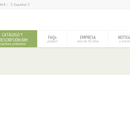
00
€
Español
Español
English
CATÁLOGO Y
FAQs
EMPRESA
NOTICI
RESCRIPCIÓN BIM
¿dudas?
más de 30 años
y event
nuestros productos