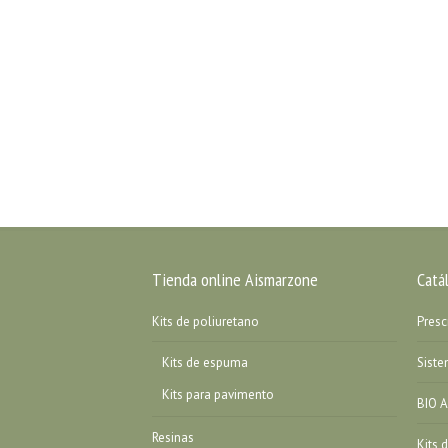
Tienda online Aismarzone
Catá
Kits de poliuretano
Presc
Kits de espuma
Sist
Kits para pavimento
BIO A
Resinas
Kits 