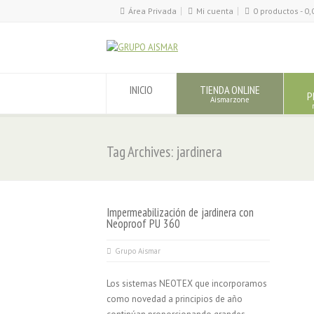
Área Privada
Mi cuenta
0 productos -
0,
INICIO
TIENDA ONLINE
P
Aismarzone
Tag Archives: jardinera
Impermeabilización de jardinera con
Neoproof PU 360
Grupo Aismar
Los sistemas NEOTEX que incorporamos
como novedad a principios de año