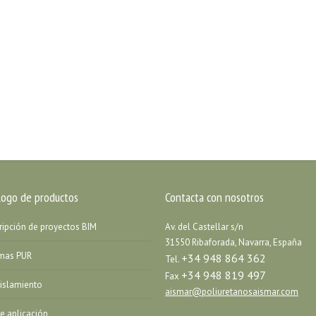
logo de productos
Contacta con nosotros
ripción de proyectos BIM
Av. del Castellar s/n
31550 Ribaforada, Navarra, España
emas PUR
+34 948 864 362
Tel.
+34 948 819 497
Fax
islamiento
aismar@poliuretanosaismar.com
de aplicación