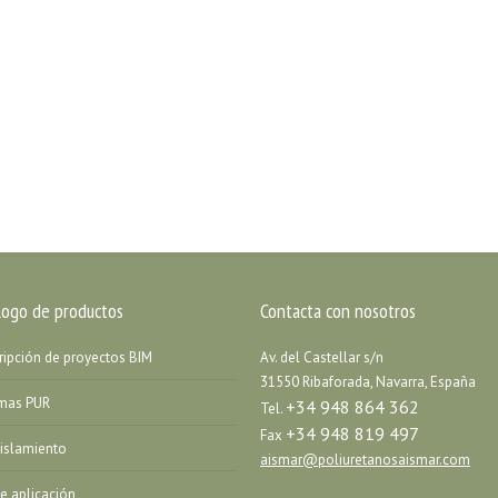
logo de productos
Contacta con nosotros
ripción de proyectos BIM
Av. del Castellar s/n
31550 Ribaforada, Navarra, España
emas PUR
+34 948 864 362
Tel.
+34 948 819 497
Fax
islamiento
aismar@poliuretanosaismar.com
de aplicación