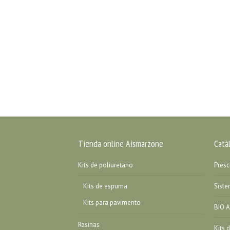
Tienda online Aismarzone
Catá
Kits de poliuretano
Presc
Kits de espuma
Sist
Kits para pavimento
BIO A
Resinas
Kits 