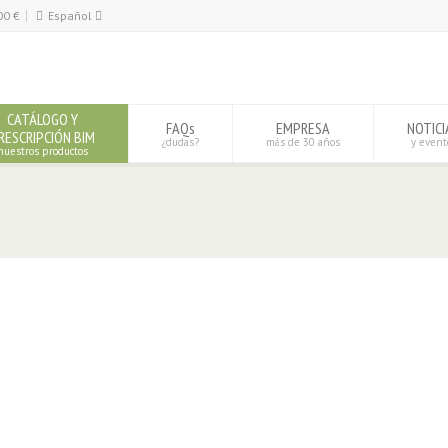
00
€
Español
Español
English
CATÁLOGO Y
FAQs
EMPRESA
NOTICI
RESCRIPCIÓN BIM
¿dudas?
más de 30 años
y event
nuestros productos