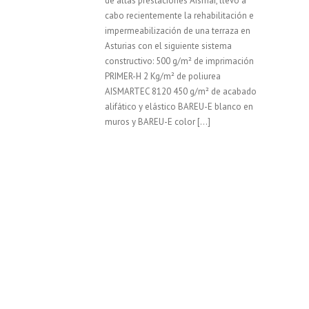
de altas prestaciones Aismar, llevó a
cabo recientemente la rehabilitación e
impermeabilización de una terraza en
Asturias con el siguiente sistema
constructivo: 500 g/m² de imprimación
PRIMER-H 2 Kg/m² de poliurea
AISMARTEC 8120 450 g/m² de acabado
alifático y elástico BAREU-E blanco en
muros y BAREU-E color […]