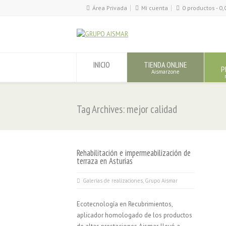
Área Privada
Mi cuenta
0 productos -
0,
INICIO
TIENDA ONLINE
P
Aismarzone
Tag Archives: mejor calidad
Rehabilitación e impermeabilización de
terraza en Asturias
Galerías de realizaciones
,
Grupo Aismar
Ecotecnología en Recubrimientos,
aplicador homologado de los productos