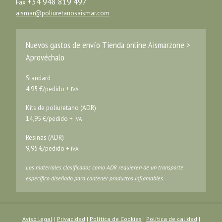
+34 948 819 497
Fax
aismar@poliuretanosaismar.com
Nuevos gastos de envío Tienda online Aismarzone >
Aprovéchalo
Standard
4,95 €/pedido +
IVA
Kits de poliuretano (ADR)
14,95 €/pedido +
IVA
Resinas (ADR)
9,95 €/pedido +
IVA
Los materiales clasificados como ADR requieren de un transporte
específico diseñado para contener productos inflamables.
Aviso legal
|
Privacidad
|
Política de Cookies
|
Política de calidad
|