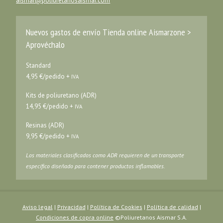
aismar@poliuretanosaismar.com
Nuevos gastos de envío Tienda online Aismarzone >
Aprovéchalo
Standard
4,95 €/pedido +
IVA
Kits de poliuretano (ADR)
14,95 €/pedido +
IVA
Resinas (ADR)
9,95 €/pedido +
IVA
Los materiales clasificados como ADR requieren de un transporte
específico diseñado para contener productos inflamables.
Aviso legal
|
Privacidad
|
Política de Cookies
|
Política de calidad
|
Condiciones de copra online
©Poliuretanos Aismar S.A.