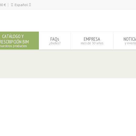
00
€
Español
Español
English
CATÁLOGO Y
FAQs
EMPRESA
NOTICI
RESCRIPCIÓN BIM
¿dudas?
más de 30 años
y event
nuestros productos