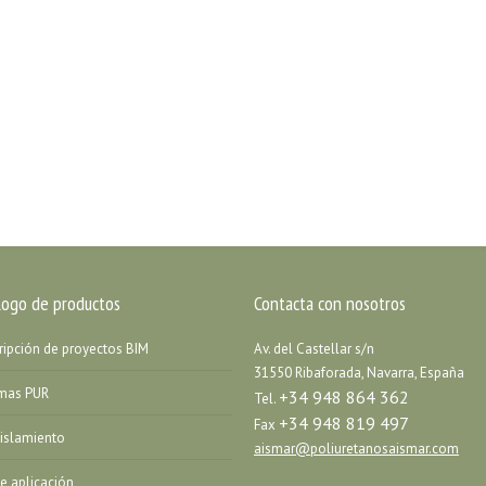
logo de productos
Contacta con nosotros
ripción de proyectos BIM
Av. del Castellar s/n
31550 Ribaforada, Navarra, España
emas PUR
+34 948 864 362
Tel.
+34 948 819 497
Fax
islamiento
aismar@poliuretanosaismar.com
de aplicación