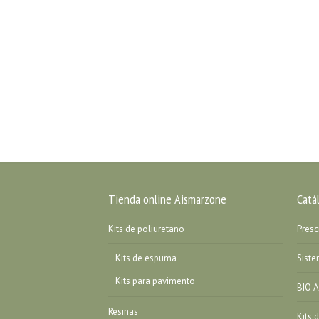
Tienda online Aismarzone
Catá
Kits de poliuretano
Presc
Kits de espuma
Sist
Kits para pavimento
BIO A
Resinas
Kits 