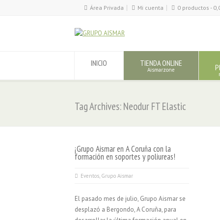
Área Privada
Mi cuenta
0 productos -
0,
INICIO
TIENDA ONLINE
P
Aismarzone
Tag Archives: Neodur FT Elastic
¡Grupo Aismar en A Coruña con la
formación en soportes y poliureas!
Eventos
,
Grupo Aismar
El pasado mes de julio, Grupo Aismar se
desplazó a Bergondo, A Coruña, para