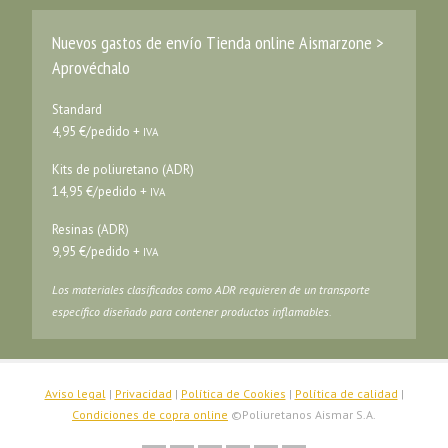
Nuevos gastos de envío Tienda online Aismarzone >
Aprovéchalo
Standard
4,95 €/pedido +
IVA
Kits de poliuretano (ADR)
14,95 €/pedido +
IVA
Resinas (ADR)
9,95 €/pedido +
IVA
Los materiales clasificados como ADR requieren de un transporte
específico diseñado para contener productos inflamables.
Aviso legal
|
Privacidad
|
Política de Cookies
|
Política de calidad
|
Condiciones de copra online
©Poliuretanos Aismar S.A.