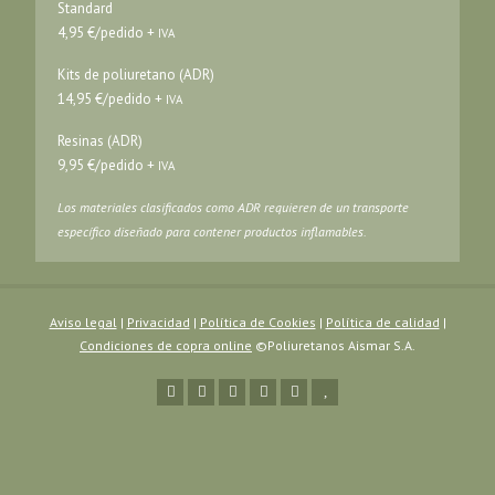
Standard
4,95 €/pedido +
IVA
Kits de poliuretano (ADR)
14,95 €/pedido +
IVA
Resinas (ADR)
9,95 €/pedido +
IVA
Los materiales clasificados como ADR requieren de un transporte
específico diseñado para contener productos inflamables.
Aviso legal
|
Privacidad
|
Política de Cookies
|
Política de calidad
|
Condiciones de copra online
©Poliuretanos Aismar S.A.