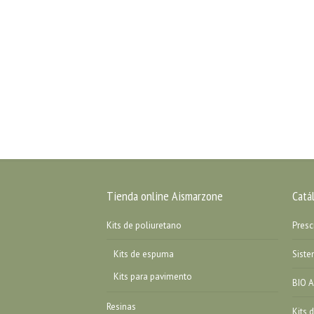
Tienda online Aismarzone
Catá
Kits de poliuretano
Presc
Kits de espuma
Sist
Kits para pavimento
BIO A
Resinas
Kits 