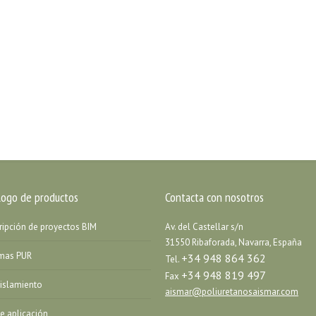
logo de productos
Contacta con nosotros
ripción de proyectos BIM
Av. del Castellar s/n
31550 Ribaforada, Navarra, España
emas PUR
+34 948 864 362
Tel.
+34 948 819 497
Fax
islamiento
aismar@poliuretanosaismar.com
de aplicación