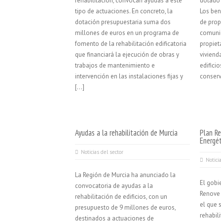
rehabilitación, convocan ayudas a este
dotado 
tipo de actuaciones. En concreto, la
Los ben
dotación presupuestaria suma dos
de prop
millones de euros en un programa de
comunid
fomento de la rehabilitación edificatoria
propiet
que financiará la ejecución de obras y
viviend
trabajos de mantenimiento e
edifici
intervención en las instalaciones fijas y
conserv
[…]
Ayudas a la rehabilitación de Murcia
Plan Re
Energét
Noticias del sector
Notici
La Región de Murcia ha anunciado la
El gobi
convocatoria de ayudas a la
Renove 
rehabilitación de edificios, con un
el que 
presupuesto de 9 millones de euros,
rehabil
destinados a actuaciones de