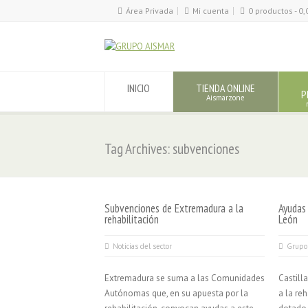
Área Privada
Mi cuenta
0 productos -
0,
INICIO
TIENDA ONLINE
P
Aismarzone
Tag Archives: subvenciones
Subvenciones de Extremadura a la
Ayudas 
rehabilitación
León
Noticias del sector
Grupo
Extremadura se suma a las Comunidades
Castill
Autónomas que, en su apuesta por la
a la reh