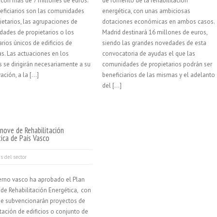
con más de 7 millones de euros.
de fomento de la rehabilitación
eficiarios son las comunidades
energética, con unas ambiciosas
ietarios, las agrupaciones de
dotaciones económicas en ambos casos.
ades de propietarios o los
Madrid destinará 16 millones de euros,
arios únicos de edificios de
siendo las grandes novedades de esta
as. Las actuaciones en los
convocatoria de ayudas el que las
os se dirigirán necesariamente a su
comunidades de propietarios podrán ser
ación, a la […]
beneficiarios de las mismas y el adelanto
del […]
nove de Rehabilitación
ica de País Vasco
as del sector
erno vasco ha aprobado el Plan
de Rehabilitación Energética, con
se subvencionarán proyectos de
itación de edificios o conjunto de