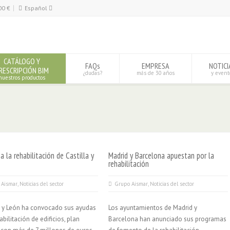
00
€
Español
Español
English
CATÁLOGO Y
FAQs
EMPRESA
NOTICI
RESCRIPCIÓN BIM
¿dudas?
más de 30 años
y event
nuestros productos
a la rehabilitación de Castilla y
Madrid y Barcelona apuestan por la
rehabilitación
 Aismar
,
Noticias del sector
Grupo Aismar
,
Noticias del sector
a y León ha convocado sus ayudas
Los ayuntamientos de Madrid y
abilitación de edificios, plan
Barcelona han anunciado sus programas