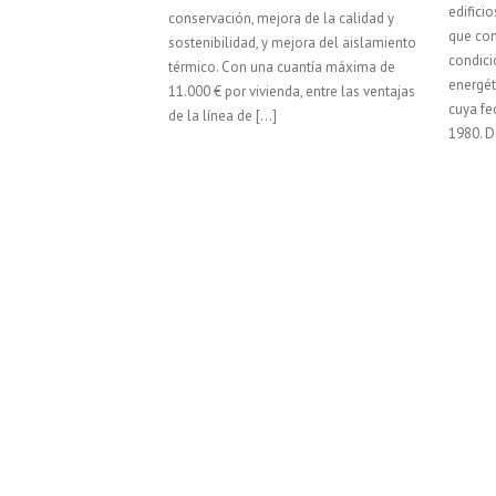
edifici
conservación, mejora de la calidad y
que con
sostenibilidad, y mejora del aislamiento
condici
térmico. Con una cuantía máxima de
energét
11.000 € por vivienda, entre las ventajas
cuya fe
de la línea de […]
1980. 