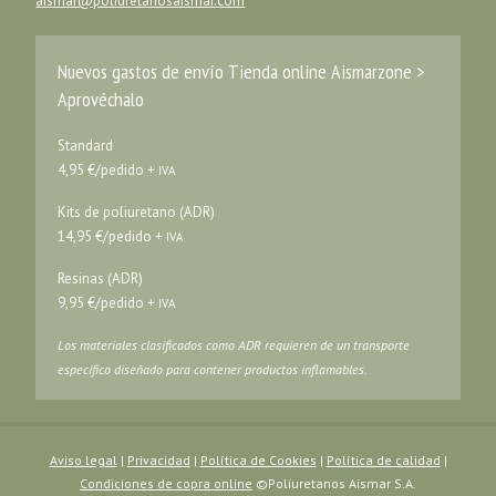
aismar@poliuretanosaismar.com
Nuevos gastos de envío Tienda online Aismarzone >
Aprovéchalo
Standard
4,95 €/pedido +
IVA
Kits de poliuretano (ADR)
14,95 €/pedido +
IVA
Resinas (ADR)
9,95 €/pedido +
IVA
Los materiales clasificados como ADR requieren de un transporte
específico diseñado para contener productos inflamables.
Aviso legal
|
Privacidad
|
Política de Cookies
|
Política de calidad
|
Condiciones de copra online
©Poliuretanos Aismar S.A.