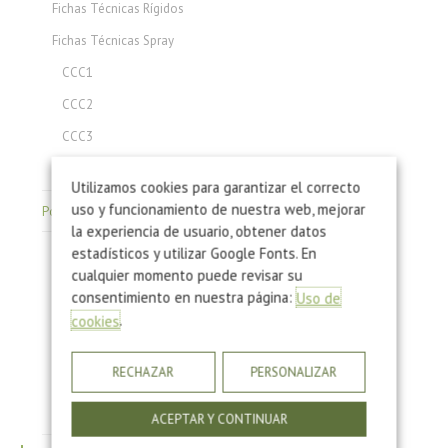
Fichas Técnicas Rígidos
Fichas Técnicas Spray
CCC1
CCC2
CCC3
CCC4
Utilizamos cookies para garantizar el correcto
uso y funcionamiento de nuestra web, mejorar
Poliuretano: Hojas de Seguridad
la experiencia de usuario, obtener datos
estadísticos y utilizar Google Fonts. En
Hojas de Seguridad Poliuretano de Inyección
cualquier momento puede revisar su
Hojas de Seguridad Ligantes de Poliuretano: Corcho
consentimiento en nuestra página:
Uso de
Hojas de Seguridad Ligantes de Poliuretano: Caucho
.
cookies
Hojas de Seguridad Ligantes de Poliuretano: Piedra
RECHAZAR
PERSONALIZAR
Hojas de Seguridad Piel Integral
Hojas de Seguridad Poliuretano Proyección
ACEPTAR Y CONTINUAR