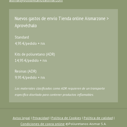
aismar@poliuretanosaismar.com
Nuevos gastos de envío Tienda online Aismarzone >
Aprovéchalo
Standard
4,95 €/pedido +
IVA
Kits de poliuretano (ADR)
14,95 €/pedido +
IVA
Resinas (ADR)
9,95 €/pedido +
IVA
Los materiales clasificados como ADR requieren de un transporte
específico diseñado para contener productos inflamables.
Aviso legal
|
Privacidad
|
Política de Cookies
|
Política de calidad
|
Condiciones de copra online
©Poliuretanos Aismar S.A.