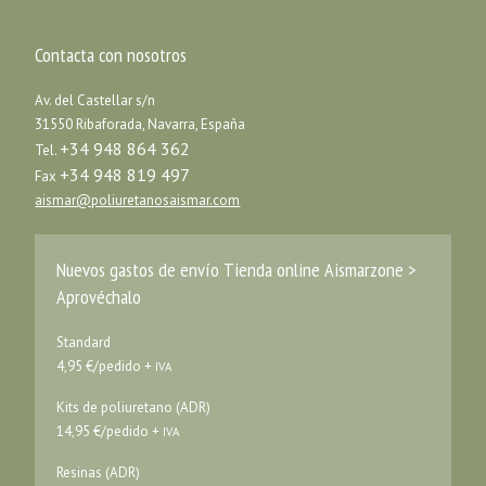
Contacta con nosotros
Av. del Castellar s/n
31550 Ribaforada, Navarra, España
+34 948 864 362
Tel.
+34 948 819 497
Fax
aismar@poliuretanosaismar.com
Nuevos gastos de envío Tienda online Aismarzone >
Aprovéchalo
Standard
4,95 €/pedido +
IVA
Kits de poliuretano (ADR)
14,95 €/pedido +
IVA
Resinas (ADR)