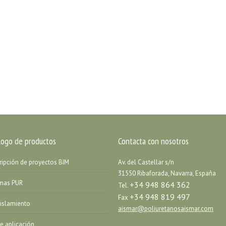
logo de productos
Contacta con nosotros
ripción de proyectos BIM
Av. del Castellar s/n
31550 Ribaforada, Navarra, España
emas PUR
+34 948 864 362
Tel.
+34 948 819 497
Fax
islamiento
aismar@poliuretanosaismar.com
de aplicación