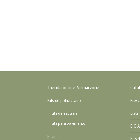
Tienda online Aismarzone
Catá
Kits de poliuretano
Presc
Kits de espuma
Sist
Kits para pavimento
BIO A
Resinas
Kits 