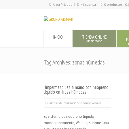
Área Privada
Mi cuenta
0 productos -
0,
INICIO
TIENDA ONLINE
P
Aismarzone
Tag Archives: zonas húmedas
¡Impermeabiliza a mano con neopreno
líquido en áreas húmedas!
Galerías de realizaciones
,
Grupo Aismar
El sistema de neopreno líquido
monocomponente, Wetsuit, supone una