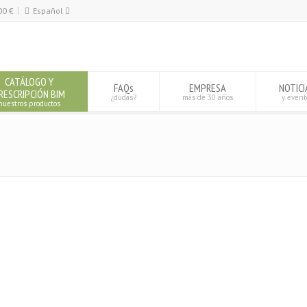
00
€
Español
Español
English
CATÁLOGO Y
FAQs
EMPRESA
NOTICI
RESCRIPCIÓN BIM
¿dudas?
más de 30 años
y event
nuestros productos