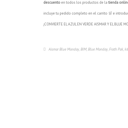
descuento
en todos los productos de la
tienda onlin
incluye tu pedido completo en el carrito 🛒 e introd
¡CONVIERTE EL AZUL EN VERDE AISMAR Y EL BLUE
Aismar Blue Monday
,
BIM
,
Blue Monday
,
Froth Pak
,
ki