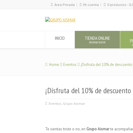
Área Privada
Mi cuenta
0 productos -
0,
INICIO
TIENDA ONLINE
P
Aismarzone
Home
Eventos
¡Disfruta del 10% de descuent
¡Disfruta del 10% de descuento
Eventos
,
Grupo Aismar
Te sientas triste o no, en
Grupo Aismar
te acompaña