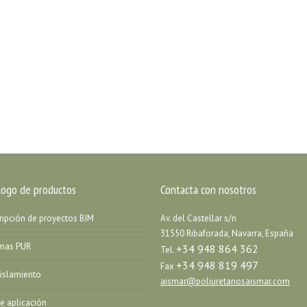
logo de productos
Contacta con nosotros
ripción de proyectos BIM
Av. del Castellar s/n
31550 Ribaforada, Navarra, España
emas PUR
+34 948 864 362
Tel.
+34 948 819 497
Fax
islamiento
aismar@poliuretanosaismar.com
de aplicación