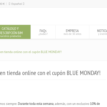
00
€
Español
Español
English
CATÁLOGO Y
FAQs
EMPRESA
NOTICI
RESCRIPCIÓN BIM
¿dudas?
más de 30 años
y event
nuestros productos
o en tienda online con el cupón BLUE MONDAY!
 en tienda online con el cupón BLUE MONDAY!
mos siempre.
Durante toda esta semana
, además, con un exclusivo
10% de