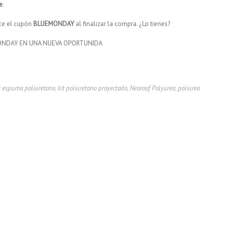
e
.
uce el cupón
BLUEMONDAY
al finalizar la compra. ¿Lo tienes?
 MONDAY EN UNA NUEVA OPORTUNIDA
t espuma poliuretano
,
kit poliuretano proyectado
,
Neoroof Polyurea
,
poliurea