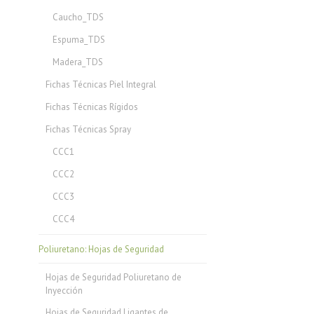
Caucho_TDS
Espuma_TDS
Madera_TDS
Fichas Técnicas Piel Integral
Fichas Técnicas Rígidos
Fichas Técnicas Spray
CCC1
CCC2
CCC3
CCC4
Poliuretano: Hojas de Seguridad
Hojas de Seguridad Poliuretano de
Inyección
Hojas de Seguridad Ligantes de