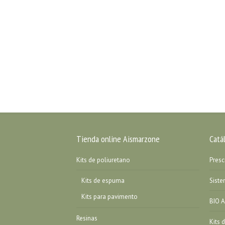
Tienda online Aismarzone
Catá
Kits de poliuretano
Presc
Kits de espuma
Sist
Kits para pavimento
BIO A
Resinas
Kits 