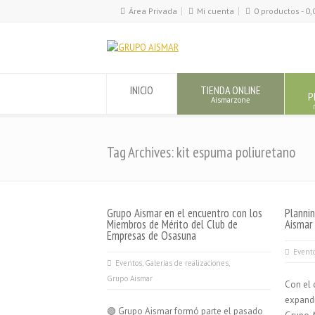
Área Privada
Mi cuenta
0 productos -
0,
INICIO
TIENDA ONLINE
P
Aismarzone
Tag Archives: kit espuma poliuretano
Grupo Aismar en el encuentro con los
Plannin
Miembros de Mérito del Club de
Aismar
Empresas de Osasuna
Event
Eventos
,
Galerías de realizaciones
,
Grupo Aismar
Con el 
expandi
🟢 Grupo Aismar formó parte el pasado