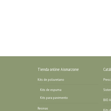
Tienda online Aismarzone
Catá
Kits de poliuretano
Presc
Kits de espuma
Sist
Kits para pavimento
BIO A
Resinas
Kits 