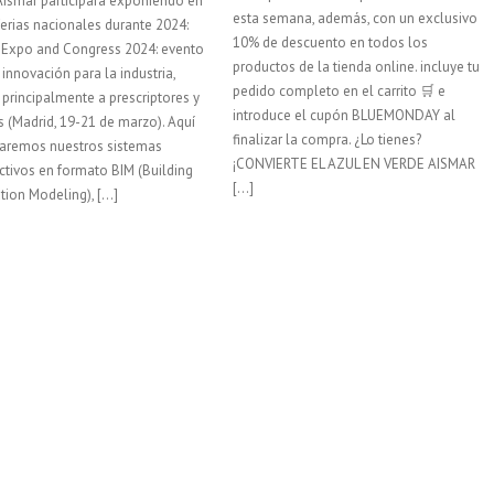
ismar participará exponiendo en
esta semana, además, con un exclusivo
ferias nacionales durante 2024:
10% de descuento en todos los
 Expo and Congress 2024: evento
productos de la tienda online. incluye tu
 innovación para la industria,
pedido completo en el carrito 🛒 e
o principalmente a prescriptores y
introduce el cupón BLUEMONDAY al
s (Madrid, 19-21 de marzo). Aquí
finalizar la compra. ¿Lo tienes?
taremos nuestros sistemas
¡CONVIERTE EL AZUL EN VERDE AISMAR
ctivos en formato BIM (Building
[…]
tion Modeling), […]