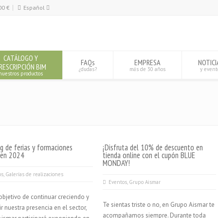
00
€
Español
Español
English
CATÁLOGO Y
FAQs
EMPRESA
NOTICI
RESCRIPCIÓN BIM
¿dudas?
más de 30 años
y event
nuestros productos
g de ferias y formaciones
¡Disfruta del 10% de descuento en
 en 2024
tienda online con el cupón BLUE
MONDAY!
os
,
Galerías de realizaciones
Eventos
,
Grupo Aismar
objetivo de continuar creciendo y
Te sientas triste o no, en Grupo Aismar te
r nuestra presencia en el sector,
acompañamos siempre. Durante toda