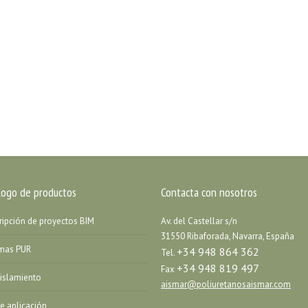
logo de productos
Contacta con nosotros
ripción de proyectos BIM
Av. del Castellar s/n
31550 Ribaforada, Navarra, España
emas PUR
+34 948 864 362
Tel.
+34 948 819 497
Fax
islamiento
aismar@poliuretanosaismar.com
de aplicación