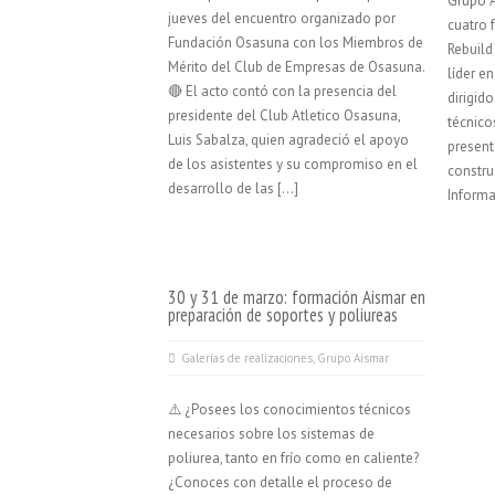
Grupo A
jueves del encuentro organizado por
cuatro 
Fundación Osasuna con los Miembros de
Rebuild
Mérito del Club de Empresas de Osasuna.
líder en
🔴 El acto contó con la presencia del
dirigid
presidente del Club Atletico Osasuna,
técnico
Luis Sabalza, quien agradeció el apoyo
presen
de los asistentes y su compromiso en el
constru
desarrollo de las […]
Informa
30 y 31 de marzo: formación Aismar en
preparación de soportes y poliureas
Galerías de realizaciones
,
Grupo Aismar
⚠️ ¿Posees los conocimientos técnicos
necesarios sobre los sistemas de
poliurea, tanto en frío como en caliente?
¿Conoces con detalle el proceso de