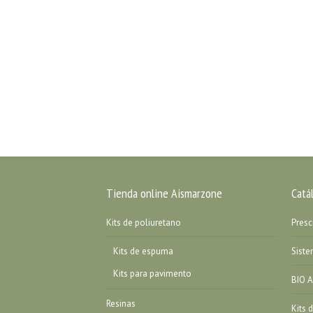
Tienda online Aismarzone
Catá
Kits de poliuretano
Presc
Kits de espuma
Sist
Kits para pavimento
BIO A
Resinas
Kits 