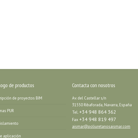
logo de productos
Contacta con nosotros
ripción de proyectos BIM
Av. del Castellar s/n
31550 Ribaforada, Navarra, España
emas PUR
+34 948 864 362
Tel.
+34 948 819 497
Fax
islamiento
aismar@poliuretanosaismar.com
de aplicación