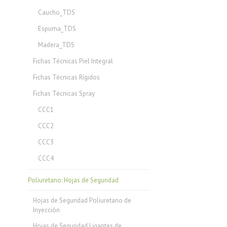
Caucho_TDS
Espuma_TDS
Madera_TDS
Fichas Técnicas Piel Integral
Fichas Técnicas Rígidos
Fichas Técnicas Spray
CCC1
CCC2
CCC3
CCC4
Poliuretano: Hojas de Seguridad
Hojas de Seguridad Poliuretano de
Inyección
Hojas de Seguridad Ligantes de