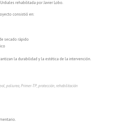
 Urdiales rehabilitada por Javier Lobo.
oyecto consistió en:
 de secado rápido
ico
izan la durabilidad y la estética de la intervención.
pol
,
poliurea
,
Primer-TP
,
protección
,
rehabilitación
mentario.