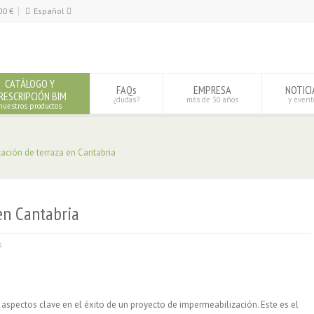
00
€
Español
Español
English
CATÁLOGO Y
FAQs
EMPRESA
NOTICI
RESCRIPCIÓN BIM
¿dudas?
más de 30 años
y event
nuestros productos
ación de terraza en Cantabria
en Cantabria
s
 aspectos clave en el éxito de un proyecto de impermeabilización. Este es el