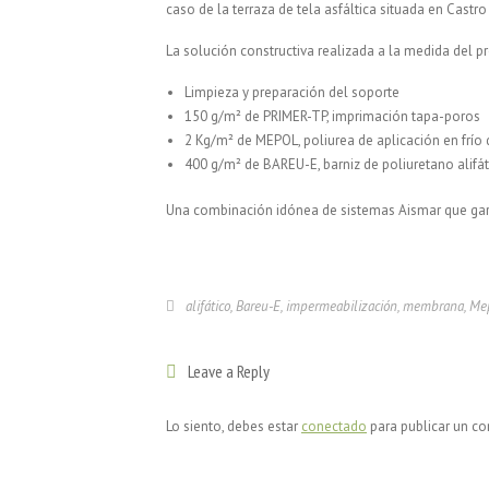
caso de la terraza de tela asfáltica situada en Castro
La solución constructiva realizada a la medida del pr
Limpieza y preparación del soporte
150 g/m² de PRIMER-TP, imprimación tapa-poros
2 Kg/m² de MEPOL, poliurea de aplicación en frío
400 g/m² de BAREU-E, barniz de poliuretano alifát
Una combinación idónea de sistemas Aismar que garant
alifático
,
Bareu-E
,
impermeabilización
,
membrana
,
Me
Leave a Reply
Lo siento, debes estar
conectado
para publicar un co