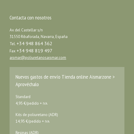
Contacta con nosotros
Av. del Castellar s/n
31550 Ribaforada, Navarra, España
+34 948 864 362
Tel.
+34 948 819 497
Fax
aismar@poliuretanosaismar.com
Nuevos gastos de envío Tienda online Aismarzone >
Aprovéchalo
Standard
4,95 €/pedido +
IVA
Kits de poliuretano (ADR)
14,95 €/pedido +
IVA
Resinas (ADR)