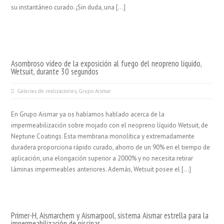
su instantáneo curado. ¡Sin duda, una […]
Asombroso vídeo de la exposición al fuego del neopreno líquido,
Wetsuit, durante 30 segundos
Galerías de realizaciones
,
Grupo Aismar
En Grupo Aismar ya os habíamos hablado acerca de la
impermeabilización sobre mojado con el neopreno líquido Wetsuit, de
Neptune Coatings. Esta membrana monolítica y extremadamente
duradera proporciona rápido curado, ahorro de un 90% en el tiempo de
aplicación, una elongación superior a 2000% y no necesita retirar
láminas impermeables anteriores. Además, Wetsuit posee el […]
Primer-H, Aismarchem y Aismarpool, sistema Aismar estrella para la
impermeabilización de piscinas