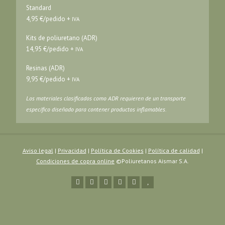
Standard
4,95 €/pedido +
IVA
Kits de poliuretano (ADR)
14,95 €/pedido +
IVA
Resinas (ADR)
9,95 €/pedido +
IVA
Los materiales clasificados como ADR requieren de un transporte
específico diseñado para contener productos inflamables.
Aviso legal
|
Privacidad
|
Política de Cookies
|
Política de calidad
|
Condiciones de copra online
©Poliuretanos Aismar S.A.